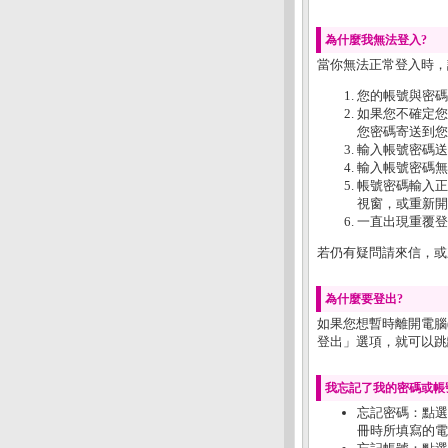
為什麼我無法登入?
當你無法正常登入時，
您的帳號與密碼
如果您不確定您
您密碼寄送到您
輸入帳號密碼送
輸入帳號密碼無
帳號密碼輸入正確仍
視窗，或重新開
一直出現重覆登
若仍有疑問請來信，或來電
為什麼要登出?
如果您想暫時離開電腦
登出」選項，就可以跳
我忘記了我的密碼或帳
忘記密碼：點選
冊時所填寫的電