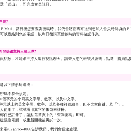
選「送出」，即完成會員註冊。
料嗎?
E-Mail，當日後您要查詢密碼時，我們會將密碼寄送到您加入會員時所填的 E-Ma
可以聯絡到您的電話，以利日後購買點數時的資料確認作業。
即開始跟主持人聊天嗎?
買點數，才能跟主持人進行視訊聊天。請登入您的帳號及密碼，點選「
購買點數
是以下情形所造成：
密碼不符合規定。
20個字元的小寫英文字母、數字、以及中文字。
個字元以上的英文字母、數字、以及各種符號組合，但不含空白鍵、及「"」。
人使用了，試試看用其它的帳號來註冊。
郵件已註冊了，請點選首頁中的「查詢密碼」即可。
建議換電腦，或重新開機後再試一次。
(02)2765-4066告訴我們，我們會儘速處理。