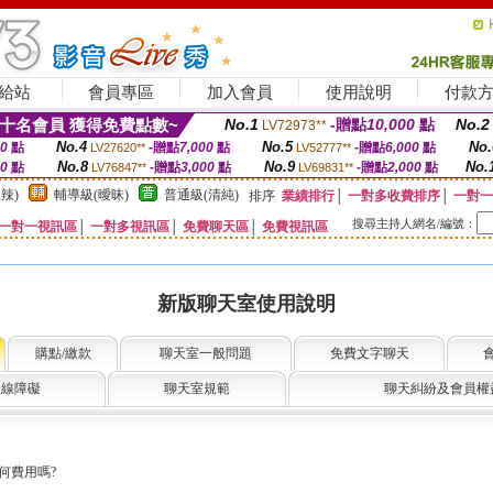
給站
會員專區
加入會員
使用說明
付款
十名會員 獲得免費點數~
No.1
-贈點
10,000
點
No.2
LV72973**
No.4
No.5
No.
00
點
-贈點
7,000
點
-贈點
6,000
點
LV27620**
LV52777**
No.8
No.9
No.
00
點
-贈點
3,000
點
-贈點
2,000
點
LV76847**
LV69831**
辣)
輔導級(曖昧)
普通級(清純)
排序
業績排行
│
一對多收費排序
│
一對一
搜尋主持人網名/編號：
一對一視訊區
│
一對多視訊區
│
免費聊天區
│
免費視訊區
新版聊天室使用說明
購點/繳款
聊天室一般問題
免費文字聊天
連線障礙
聊天室規範
聊天糾紛及會員權
何費用嗎?