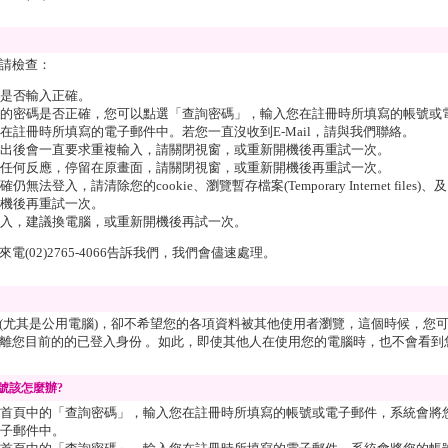
請檢查：
是否輸入正確。
的密碼是否正確，您可以點選「查詢密碼」，輸入您在註冊時所填寫的帳號或
在註冊時所填寫的電子郵件中。若您一直沒收到E-Mail，請與我們聯絡。
出後會一直要求重複輸入，請關閉視窗，或重新開機後再重試一次。
任何反應，停留在原畫面，請關閉視窗，或重新開機後再重試一次。
無法登入，請清除您的cookie、瀏覽暫存檔案(Temporary Internet file
機後再重試一次。
入，建議換電腦，或重新開機後再試一次。
(02)2765-4066告訴我們，我們會儘速處理。
(尤其是公用電腦)，卻不希望您的各項資料被其他使用者瀏覽，這個時候，您
離您目前的的已登入身份 。如此，即使其他人在使用您的電腦時，也不會看到
號該怎麼辦?
首頁中的「查詢密碼」，輸入您在註冊時所填寫的帳號或電子郵件，系統會將
子郵件中。