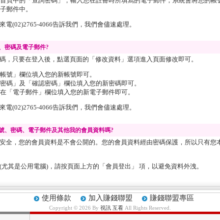
首頁中的「查詢密碼」，輸入您在註冊時所填寫的電子郵件，系統會將您的帳
子郵件中。
(02)2765-4066告訴我們，我們會儘速處理。
、密碼及電子郵件?
碼，只要在登入後，點選頁面的「修改資料」選項進入頁面修改即可。
帳號」欄位填入您的新帳號即可。
密碼」及「確認密碼」欄位填入您的新密碼即可。
在「電子郵件」欄位填入您的新電子郵件即可。
(02)2765-4066告訴我們，我們會儘速處理。
號、密碼、電子郵件及其他我的會員資料嗎?
安全，您的會員資料是不會公開的。您的會員資料經由密碼保護，所以只有您
(尤其是公用電腦)，請按頁面上方的「會員登出」 項，以避免資料外洩。
使用條款
加入賺錢聯盟
賺錢聯盟專區
Copyright © 2026 By
視訊 互看
All Rights Reserved.