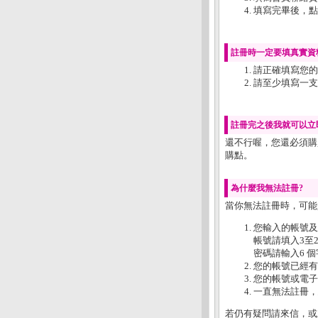
填寫完畢後，點
註冊時一定要填真實資
請正確填寫您的 
請至少填寫一支
註冊完之後我就可以立
還不行喔，您還必須購
購點。
為什麼我無法註冊?
當你無法註冊時，可能
您輸入的帳號及
帳號請填入3至
密碼請輸入6 
您的帳號已經有
您的帳號或電子
一直無法註冊，
若仍有疑問請來信，或來電