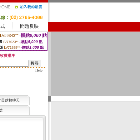
方式
問題反映
-贈點
9,000
點
LV59343**
6
-贈點
5,000
點
LV77023**
10
-贈點
1,000
點
LV71888**
收費排序
Help
會員點數聊天
益