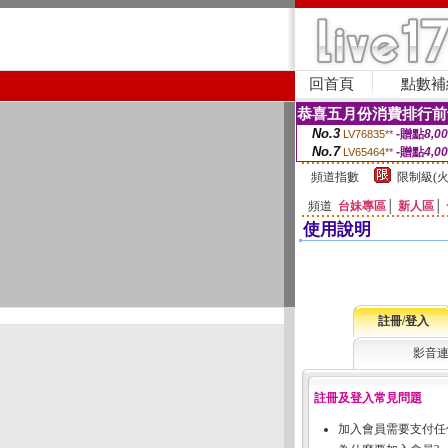
回首頁
點數補
恭喜五月份消費排行前
No.3
-贈點
8,0
LV76835**
No.7
-贈點
4,0
LV65464**
頻道指數
限制級(火
頻道
台妹專區
│
新人區
│
使用說明
註冊/登入
影音
註冊及登入常見問題
加入會員需要支付任